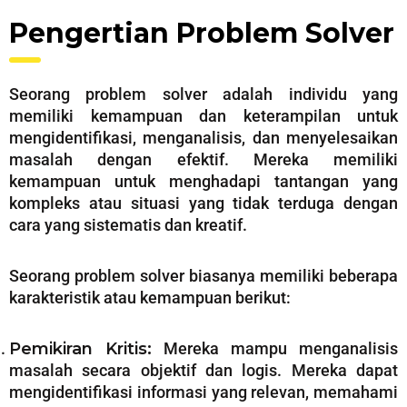
Pengertian Problem Solver
Seorang problem solver adalah individu yang
memiliki kemampuan dan keterampilan untuk
mengidentifikasi, menganalisis, dan menyelesaikan
masalah dengan efektif. Mereka memiliki
kemampuan untuk menghadapi tantangan yang
kompleks atau situasi yang tidak terduga dengan
cara yang sistematis dan kreatif.
Seorang problem solver biasanya memiliki beberapa
karakteristik atau kemampuan berikut:
Pemikiran Kritis:
Mereka mampu menganalisis
masalah secara objektif dan logis. Mereka dapat
mengidentifikasi informasi yang relevan, memahami