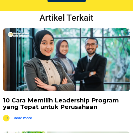
Artikel Terkait
10 Cara Memilih Leadership Program
yang Tepat untuk Perusahaan
Read more