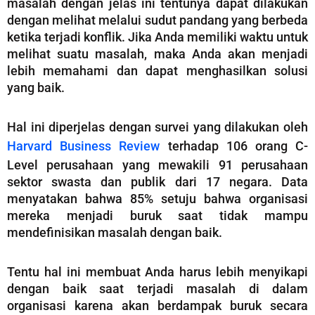
masalah dengan jelas ini tentunya dapat dilakukan
dengan melihat melalui sudut pandang yang berbeda
ketika terjadi konflik. Jika Anda memiliki waktu untuk
melihat suatu masalah, maka Anda akan menjadi
lebih memahami dan dapat menghasilkan solusi
yang baik.
Hal ini diperjelas dengan survei yang dilakukan oleh
Harvard Business Review
terhadap 106 orang C-
Level perusahaan yang mewakili 91 perusahaan
sektor swasta dan publik dari 17 negara. Data
menyatakan bahwa 85% setuju bahwa organisasi
mereka menjadi buruk saat tidak mampu
mendefinisikan masalah dengan baik.
Tentu hal ini membuat Anda harus lebih menyikapi
dengan baik saat terjadi masalah di dalam
organisasi karena akan berdampak buruk secara