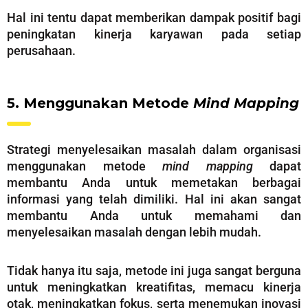
Hal ini tentu dapat memberikan dampak positif bagi
peningkatan kinerja karyawan pada setiap
perusahaan.
5. Menggunakan Metode
Mind Mapping
Strategi menyelesaikan masalah dalam organisasi
menggunakan metode
mind mapping
dapat
membantu Anda untuk memetakan berbagai
informasi yang telah dimiliki. Hal ini akan sangat
membantu Anda untuk memahami dan
menyelesaikan masalah dengan lebih mudah.
Tidak hanya itu saja, metode ini juga sangat berguna
untuk meningkatkan kreatifitas, memacu kinerja
otak, meningkatkan fokus, serta menemukan inovasi