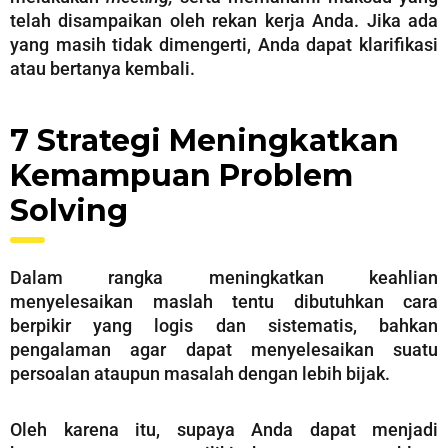
telah disampaikan oleh rekan kerja Anda. Jika ada
yang masih tidak dimengerti, Anda dapat klarifikasi
atau bertanya kembali.
7 Strategi Meningkatkan
Kemampuan Problem
Solving
Dalam rangka meningkatkan keahlian
menyelesaikan maslah tentu dibutuhkan cara
berpikir yang logis dan sistematis, bahkan
pengalaman agar dapat menyelesaikan suatu
persoalan ataupun masalah dengan lebih bijak.
Oleh karena itu, supaya Anda dapat menjadi