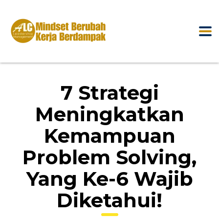
7 Strategi
Meningkatkan
Kemampuan
Problem Solving,
Yang Ke-6 Wajib
Diketahui!