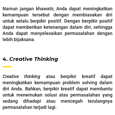
Namun jangan khawatir, Anda dapat meningkatkan
kemampuan tersebut dengan membiasakan diri
untuk selalu berpikir positif. Dengan berpikir positif
dapat memberikan ketenangan dalam diri, sehingga
Anda dapat menyelesaikan permasalahan dengan
lebih bijaksana.
4.
Creative Thinking
Creative thinking
atau berpikir kreatif dapat
meningkatkan kemampuan problem solving dalam
diri Anda. Bahkan, berpikir kreatif dapat membantu
untuk menemukan solusi atas permasalahan yang
sedang dihadapi atau mencegah terulangnya
permasalahan terjadi lagi.