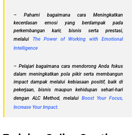
– Pahami bagaimana cara Meningkatkan
kecerdasan emosi yang berdampak pada
perkembangan karir, bisnis serta prestasi,
melalui
The Power of Working with Emotional
Intelligence
– Pelajari bagaimana cara mendorong Anda fokus
dalam meningkatkan pola pikir serta membangun
impact dampak melalui kebiasaan positif, baik di
pekerjaan, bisnis maupun kehidupan sehari-hari
dengan ALC Method, melalui
Boost Your Focus,
Increase Your Impact
.