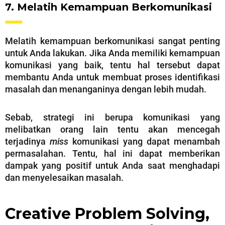
7. Melatih Kemampuan Berkomunikasi
Melatih kemampuan berkomunikasi sangat penting
untuk Anda lakukan. Jika Anda memiliki kemampuan
komunikasi yang baik, tentu hal tersebut dapat
membantu Anda untuk membuat proses identifikasi
masalah dan menanganinya dengan lebih mudah.
Sebab, strategi ini berupa komunikasi yang
melibatkan orang lain tentu akan mencegah
terjadinya
miss
komunikasi yang dapat menambah
permasalahan. Tentu, hal ini dapat memberikan
dampak yang positif untuk Anda saat menghadapi
dan menyelesaikan masalah.
Creative Problem Solving,