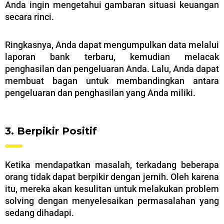
Anda ingin mengetahui gambaran situasi keuangan
secara rinci.
Ringkasnya, Anda dapat mengumpulkan data melalui
laporan bank terbaru, kemudian melacak
penghasilan dan pengeluaran Anda. Lalu, Anda dapat
membuat bagan untuk membandingkan antara
pengeluaran dan penghasilan yang Anda miliki.
3. Berpikir Positif
Ketika mendapatkan masalah, terkadang beberapa
orang tidak dapat berpikir dengan jernih. Oleh karena
itu, mereka akan kesulitan untuk melakukan problem
solving dengan menyelesaikan permasalahan yang
sedang dihadapi.