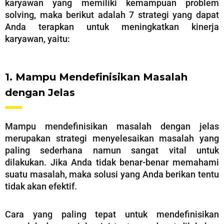
karyawan yang memiliki kemampuan problem
solving, maka berikut adalah 7 strategi yang dapat
Anda terapkan untuk meningkatkan kinerja
karyawan, yaitu:
1. Mampu Mendefinisikan Masalah
dengan Jelas
Mampu mendefinisikan masalah dengan jelas
merupakan strategi menyelesaikan masalah yang
paling sederhana namun sangat vital untuk
dilakukan. Jika Anda tidak benar-benar memahami
suatu masalah, maka solusi yang Anda berikan tentu
tidak akan efektif.
Cara yang paling tepat untuk mendefinisikan