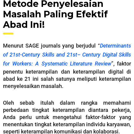
Metode Penyelesaian
Masalah Paling Efektif
Abad Ini!
Menurut SAGE journals yang berjudul “
Determinants
of 21st-Century Skills and 21st– Century Digital Skills
for Workers: A Systematic Literature Review
”, faktor
penentu keterampilan dan keterampilan digital di
abad ke 21 ini salah satunya meliputi keterampilan
menyelesaikan masalah.
Oleh sebab itulah dalam rangka memahami
perbedaan tingkat keterampilan diantara pekerja,
Anda perlu untuk mengetahui faktor-faktor yang
menentukan tingkat keterampilan individu karyawan,
seperti keterampilan komunikasi dan kolaborasi.