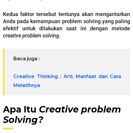
Kedua faktor tersebut tentunya akan mengantarkan
Anda pada kemampuan problem solving yang paling
efektif untuk dilakukan saat ini dengan metode
creative problem solving
.
Baca juga :
Creative Thinking : Arti, Manfaat dan Cara
Melatihnya
Apa Itu
Creative problem
Solving?