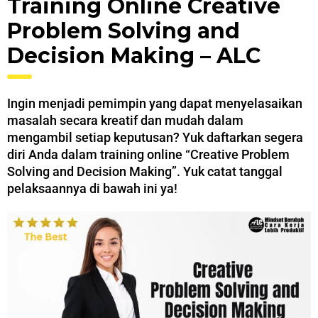
Training Online Creative
Problem Solving and
Decision Making – ALC
Ingin menjadi pemimpin yang dapat menyelasaikan
masalah secara kreatif dan mudah dalam
mengambil setiap keputusan? Yuk daftarkan segera
diri Anda dalam training online “Creative Problem
Solving and Decision Making”. Yuk catat tanggal
pelaksaannya di bawah ini ya!