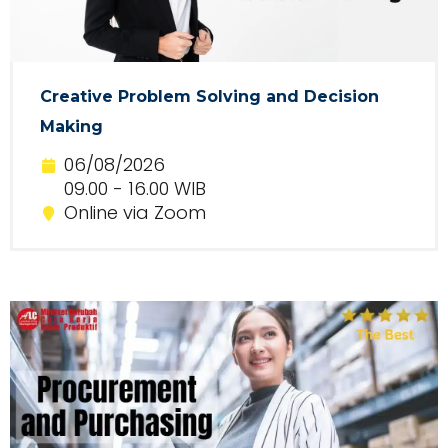
Creative Problem Solving and Decision
Making
06/08/2026
09.00 - 16.00 WIB
Online via Zoom