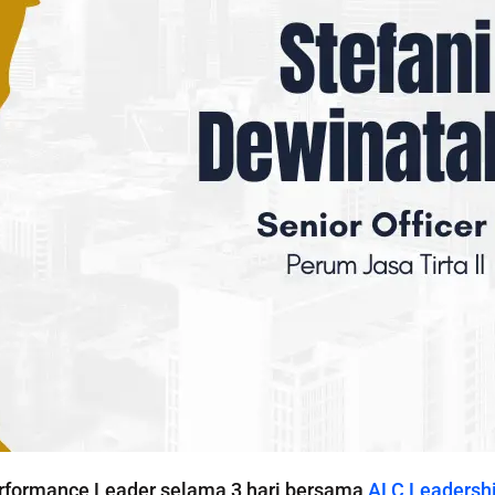
erformance Leader selama 3 hari bersama
ALC Leadersh