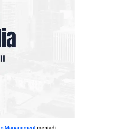
ip Management
menjadi