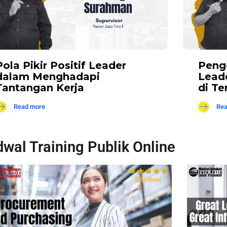
Pola Pikir Positif Leader
Peng
dalam Menghadapi
Leade
Tantangan Kerja
di Te
Read more
Rea
wal Training Publik Online