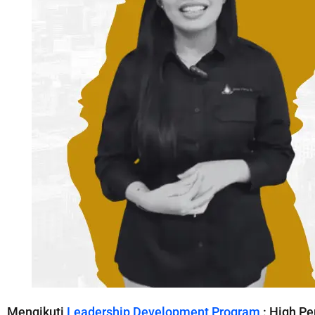
Mengikuti
Leadership Development Program
: High P