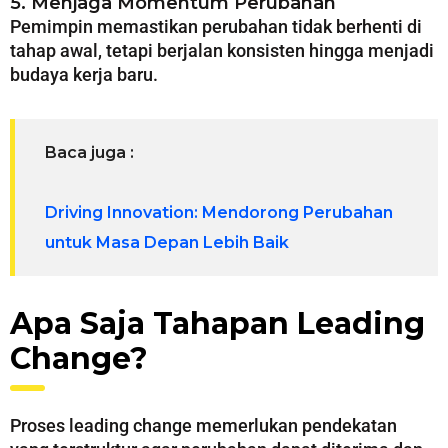
5. Menjaga Momentum Perubahan
Pemimpin memastikan perubahan tidak berhenti di
tahap awal, tetapi berjalan konsisten hingga menjadi
budaya kerja baru.
Baca juga :
Drіvіng Innоvаtіоn: Mеndоrоng Pеrubаhаn
untuk Mаѕа Dераn Lеbіh Bаіk
Apa Saja Tahapan Leading
Change?
Proses leading change memerlukan pendekatan