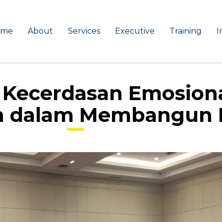
ome
About
Services
Executive
Training
I
Kecerdasan Emosiona
n dalam Membangun K