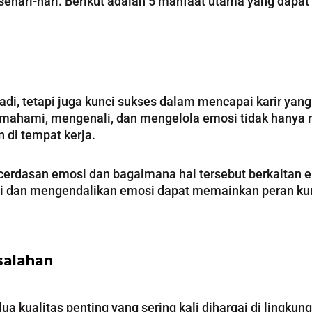
hari-hari. Berikut adalah 5 manfaat utama yang dapat di
adi, tetapi juga kunci sukses dalam mencapai karir ya
ahami, mengenali, dan mengelola emosi tidak hanya m
 di tempat kerja.
rdasan emosi dan bagaimana hal tersebut berkaitan 
i dan mengendalikan emosi dapat memainkan peran kun
salahan
a kualitas penting yang sering kali dihargai di lingkung