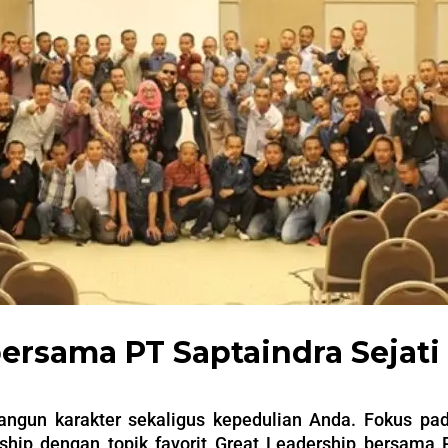
bersama PT Saptaindra Sejati
ngun karakter sekaligus kepedulian Anda. Fokus pad
ship dengan topik favorit Great Leadership bersama 