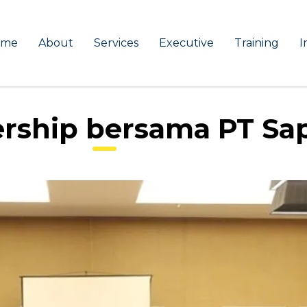
ome
About
Services
Executive
Training
I
ership bersama PT Sap