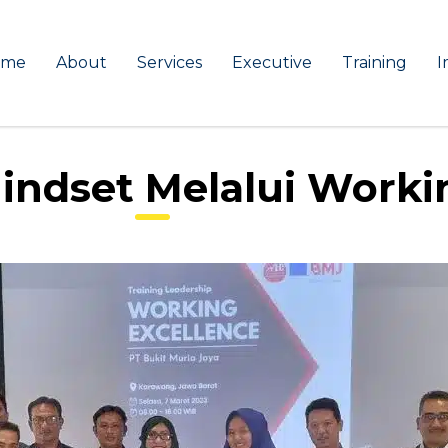
ome
About
Services
Executive
Training
I
ndset Melalui Worki